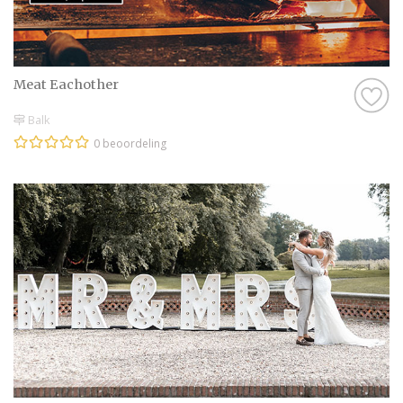
Meat Eachother
Balk
0 beoordeling