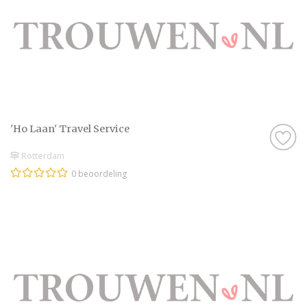
'Ho Laan' Travel Service
Rotterdam
0 beoordeling