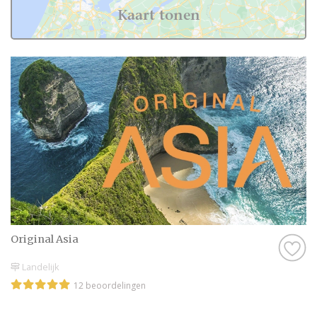
bruidsparen leest over Huwelijksreis in
Kaart tonen
Rotterdam. Want zij hebben het live ervaren
en zijn natuurlijk kritische beoordelaars!
Daarom hebben wij bij elke professional op
onze website een beoordeling van echte
bruidsparen staan. Indien deze al
beoordeeld is, natuurlijk. Soms vind je
namelijk ook nieuwe professionals op onze
website, en dan is het misschien wel aan
jullie om de eerste beoordeling te schrijven!
Hoe dan ook, je kunt er zeker van zijn dat je
een geweldige ervaring krijgt met de
Original Asia
Huwelijksreis in Rotterdam op onze website.
Het zijn stuk voor stuk professionals die als
Landelijk
missie hebben om jullie een onvergetelijke
12 beoordelingen
dag te bezorgen.