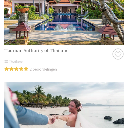
kunt verwachten. Ook weet je zo of je
bijvoorbeeld wel goed overweg kan met de
professional in Rotterdam, want dat is
natuurlijk best wel belangrijk. Als je geen
goed gevoel hebt bij een professional, of het
klikt gewoon net even niet helemaal goed,
dan zijn er nog genoeg andere professionals
Tourism Authority of Thailand
in Rotterdam te vinden, dus daar hoef je je
Thailand
echt geen zorgen over te maken.
2 beoordelingen
Kortom: gebruik Trouwen.nl als
zoekmachine voor de leukste Huwelijksreis
in Rotterdam, of kruip met een kop thee op
de bank en scroll door onze leuke inspiratie-
artikelen heen. Droom alvast weg bij de
prachtige foto’s en sfeerbeelden en denk je
in hoe geweldig jullie bruiloft wordt met
behulp van alle informatie op Trouwen.nl!