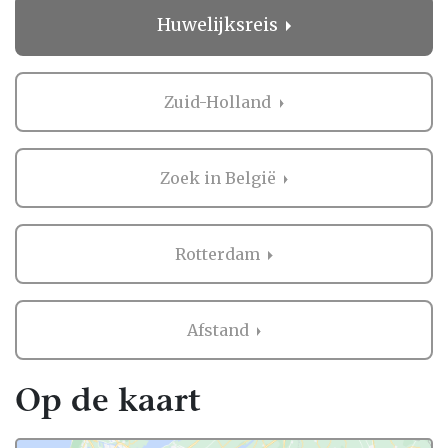
je oneindig veel inspiratie voor alle facetten
Huwelijksreis
van jullie bruiloft. Bovendien vind je op
Trouwen.nl alle professionals voor je
bruiloft in heel Nederland, dus ook in
Zuid-Holland
Rotterdam.
Voor zowel Huwelijksreis als vele andere
onderdelen voor de bruiloft kan je op
Zoek in België
Trouwen.nl veel inspiratie vinden. En heb je
iets gezien dat je aanspreekt? Dan kan je
direct contact opnemen bij de professional
Rotterdam
in de buurt van Rotterdam. Handig hè?
Ervaringen van andere bruidsparen met
Afstand
Huwelijksreis in Rotterdam
Zaken regelen voor jullie bruiloft is erg
Op de kaart
belangrijk. Het is dus niet zo gek dat je
graag eerst ervaringen van andere