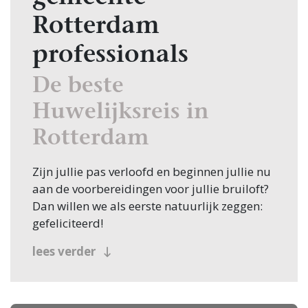
Rotterdam
professionals
De beste
Huwelijksreis in
Rotterdam
Zijn jullie pas verloofd en beginnen jullie nu
aan de voorbereidingen voor jullie bruiloft?
Dan willen we als eerste natuurlijk zeggen:
gefeliciteerd!
Veel bruidsparen beginnen hun zoektocht
lees verder
naar Huwelijksreis, en jullie zoeken dit
natuurlijk in Rotterdam! Nou, je bent op de
juiste plek beland, want op Trouwen.nl vind