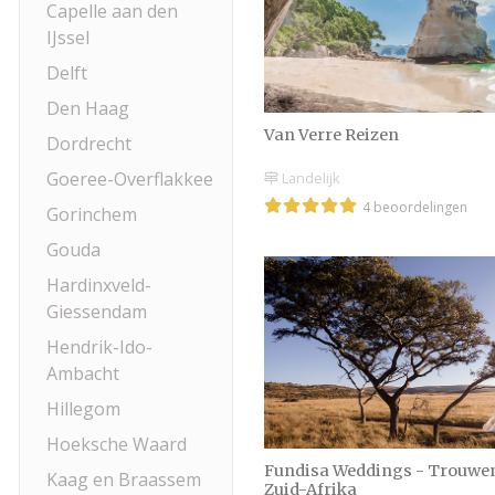
Capelle aan den
IJssel
Delft
Den Haag
Van Verre Reizen
Dordrecht
Goeree-Overflakkee
Landelijk
4 beoordelingen
Gorinchem
Gouda
Hardinxveld-
Giessendam
Hendrik-Ido-
Ambacht
Hillegom
Hoeksche Waard
Fundisa Weddings - Trouwen
Kaag en Braassem
Zuid-Afrika