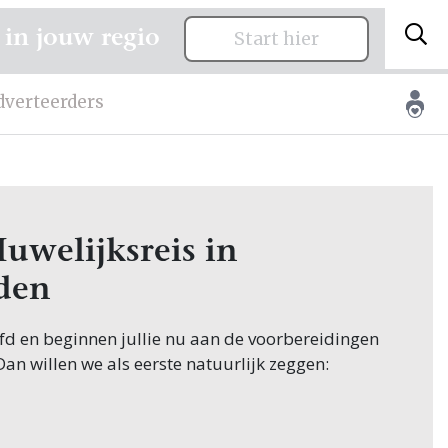
 in jouw regio
Start hier
dverteerders
uwelijksreis in
den
oofd en beginnen jullie nu aan de voorbereidingen
 Dan willen we als eerste natuurlijk zeggen:
ginnen hun zoektocht naar Huwelijksreis, en
tuurlijk in Molenlanden! Nou, je bent op de juiste