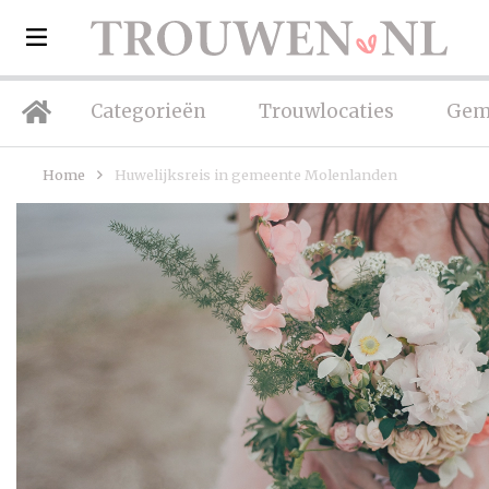
Categorieën
Trouwlocaties
Gem
Home
Huwelijksreis in gemeente Molenlanden