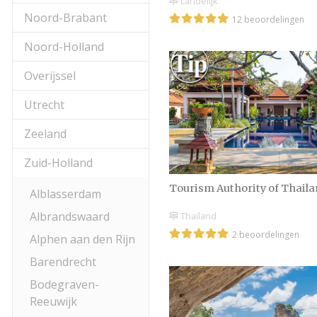
Landelijk
Noord-Brabant
12 beoordelingen
Noord-Holland
Overijssel
Utrecht
Zeeland
Zuid-Holland
Tourism Authority of Thail
Alblasserdam
Albrandswaard
Thailand
2 beoordelingen
Alphen aan den Rijn
Barendrecht
Bodegraven-
Reeuwijk