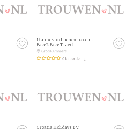
Lianne van Loenen h.o.d.n.
Face2 Face Travel
Groot-Ammers
0 beoordeling
Croatia Holidays B.V.