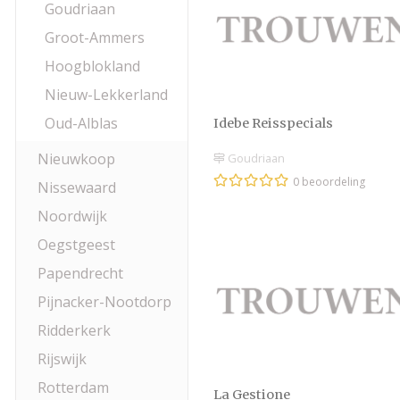
Goudriaan
Groot-Ammers
Hoogblokland
Nieuw-Lekkerland
Oud-Alblas
Idebe Reisspecials
Nieuwkoop
Goudriaan
0 beoordeling
Nissewaard
Noordwijk
Oegstgeest
Papendrecht
Pijnacker-Nootdorp
Ridderkerk
Rijswijk
Rotterdam
La Gestione