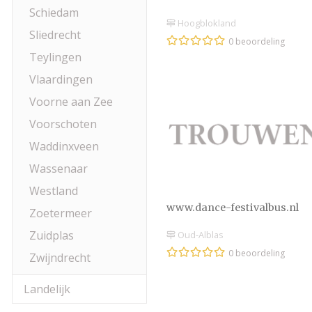
Schiedam
Hoogblokland
Sliedrecht
0 beoordeling
Teylingen
Vlaardingen
Voorne aan Zee
Voorschoten
Waddinxveen
Wassenaar
Westland
www.dance-festivalbus.nl
Zoetermeer
Zuidplas
Oud-Alblas
0 beoordeling
Zwijndrecht
Landelijk