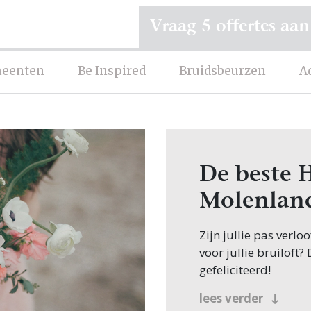
Vraag 5 offertes aan
eenten
Be Inspired
Bruidsbeurzen
A
De beste H
Molenlan
Zijn jullie pas verl
voor jullie bruiloft?
gefeliciteerd!
Veel bruidsparen be
lees verder
jullie zoeken dit na