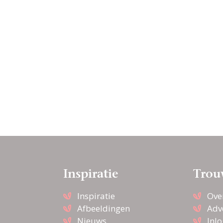
Inspiratie
Trou
Inspiratie
Ove
Afbeeldingen
Adv
Nieuws
Inl