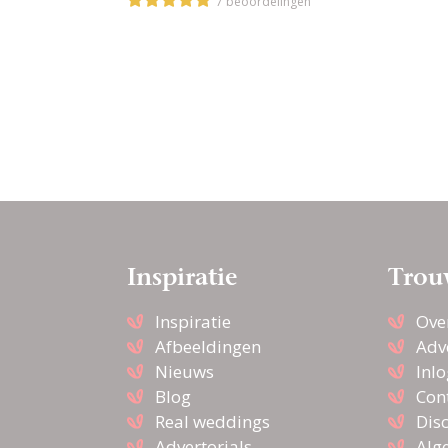
7 beoordelingen
Inspiratie
Trou
Inspiratie
Ove
Afbeeldingen
Adv
Nieuws
Inl
Blog
Con
Real weddings
Dis
Advertorials
Alg