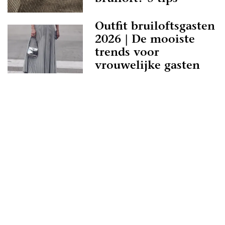
Outfit bruiloftsgasten
ijk altijd, even een afspraak plannen om even te
 letterlijk! Zo krijg je een beter beeld erbij en
2026 | De mooiste
e kunt verwachten. Ook weet je zo of je
trends voor
ed overweg kan met de professional in
vrouwelijke gasten
 is natuurlijk best wel belangrijk. Als je geen
 een professional, of het klikt gewoon net even
dan zijn er nog genoeg andere professionals in
, dus daar hoef je je echt geen zorgen over te
uwen.nl als zoekmachine voor de leukste
 in Roosendaal, of kruip met een kop thee op de
onze leuke inspiratie-artikelen heen. Droom
achtige foto’s en sfeerbeelden en denk je in hoe
loft wordt met behulp van alle informatie op
en jullie alvast een geweldige tijd toe!