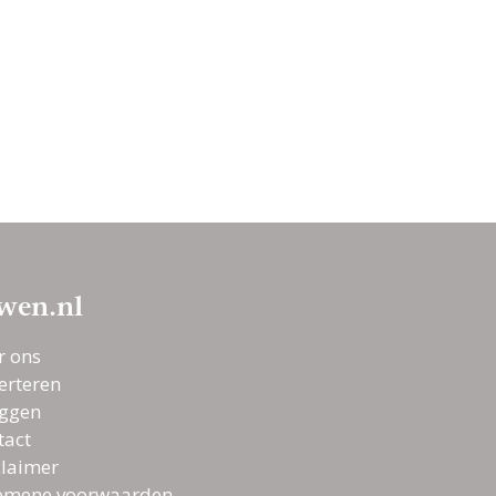
wen.nl
r ons
erteren
oggen
tact
claimer
emene voorwaarden