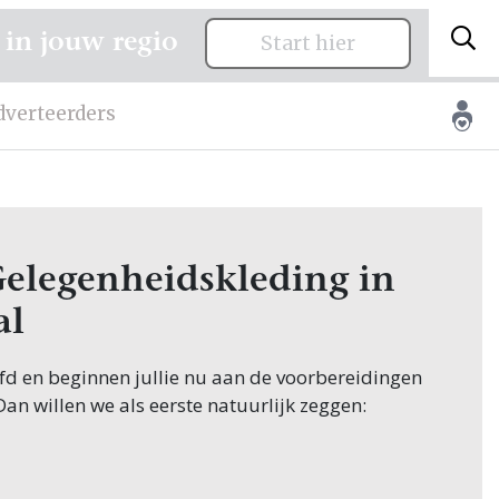
 in jouw regio
Start hier
dverteerders
Gelegenheidskleding in
al
oofd en beginnen jullie nu aan de voorbereidingen
 Dan willen we als eerste natuurlijk zeggen:
ginnen hun zoektocht naar Gelegenheidskleding,
 natuurlijk in Roosendaal! Nou, je bent op de