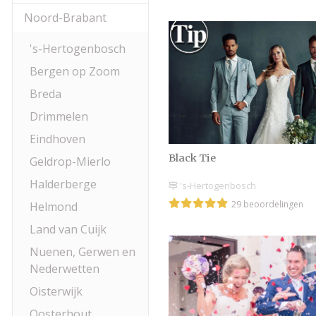
Noord-Brabant
's-Hertogenbosch
Bergen op Zoom
Breda
Drimmelen
Eindhoven
Black Tie
Geldrop-Mierlo
Halderberge
's-Hertogenbosch
29 beoordelingen
Helmond
Land van Cuijk
Nuenen, Gerwen en
Nederwetten
Oisterwijk
Oosterhout