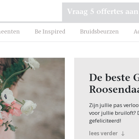
Vraag 5 offertes aan
eenten
Be Inspired
Bruidsbeurzen
A
De beste 
Roosenda
Zijn jullie pas verl
voor jullie bruiloft?
gefeliciteerd!
Veel bruidsparen be
lees verder
en jullie zoeken dit