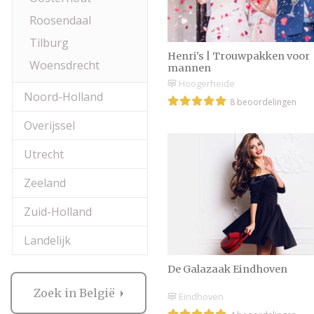
Roosendaal
Tilburg
Henri's | Trouwpakken voor
Woensdrecht
mannen
Hoogerheide
Noord-Holland
8 beoordelingen
Overijssel
Utrecht
Zeeland
Zuid-Holland
Landelijk
De Galazaak Eindhoven
Zoek in België
Eindhoven