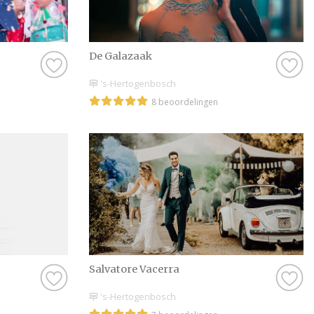
Roosendaal.
Want dat kan natuurl
komen ‘proeven’. Soms
De Galazaak
weet je precies wat j
's-Hertogenbosch
bijvoorbeeld wel go
8 beoordelingen
Roosendaal, want dat
goed gevoel hebt bij
niet helemaal goed, 
Roosendaal te vinden
maken.
Kortom: gebruik Tro
Gelegenheidskleding
bank en scroll door 
alvast weg bij de pr
Salvatore Vacerra
geweldig jullie brui
Trouwen.nl! Wij wens
's-Hertogenbosch