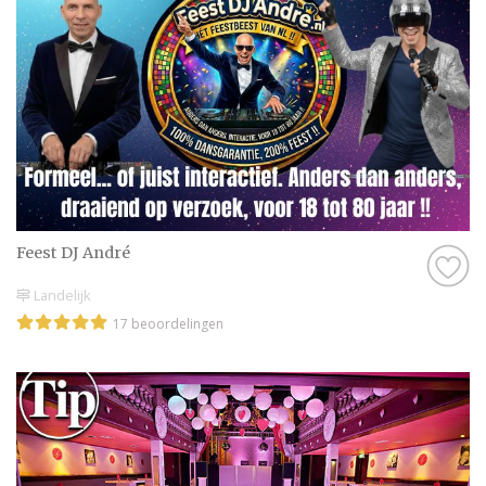
creëren en een dansvloer gevuld houden. Die
ervaring nemen zij mee wanneer zij
optreden als DJ voor jullie bruiloft of als DJ
op jullie trouwfeest.
Een professionele allround DJ voelt haarfijn
aan wanneer het tijd is voor rustige muziek,
herkenbare klassiekers of energieke
dansnummers. Laat je inspireren door het
aanbod van bruiloft DJ’s in Gemert-Bakel en
Feest DJ André
vind de perfecte match voor jullie feest.
Landelijk
17 beoordelingen