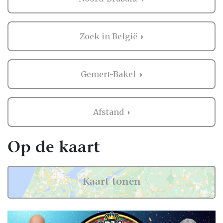
belangrijke momenten. Denk aan een
spectaculaire openingsdans met een
rookvloer, sfeervolle lichteffecten of een
Zoek in België
feestelijk confettimoment wanneer de avond
zijn hoogtepunt bereikt. Wie een DJ huren
voor een bruiloft wil, kiest voor een feest dat
Gemert-Bakel
niet alleen goed klinkt, maar ook visueel
indruk maakt.
Afstand
Veel bruidsparen vinden het prettig om een
DJ eerst live te zien draaien voordat zij een
keuze maken. In Gemert-Bakel zijn DJ’s
Op de kaart
regelmatig actief tijdens evenementen op de
Markt in Gemert, bij activiteiten rond De
Eendracht en tijdens de bekende kermissen
Kaart tonen
en dorpsfeesten in onder andere Bakel en De
Mortel. Ook tijdens muziekfestivals en lokale
zomeractiviteiten laten zij zien hoe zij sfeer