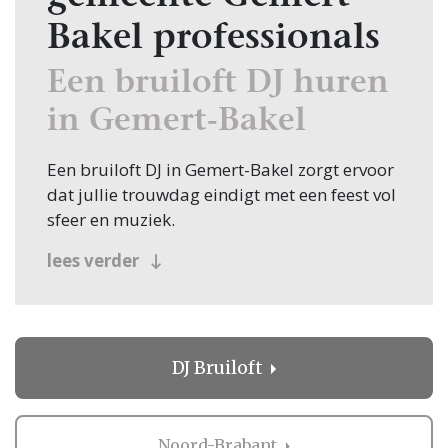
Bakel professionals
Een bruiloft DJ huren
in Gemert-Bakel
Een bruiloft DJ in Gemert-Bakel zorgt ervoor
dat jullie trouwdag eindigt met een feest vol
sfeer en muziek.
lees verder
Na een dag vol bijzondere momenten is het
tijd om samen met familie en vrienden de
dansvloer op te gaan. Een ervaren bruiloft DJ
in Gemert-Bakel weet precies hoe hij een
feestavond kan omvormen tot een
DJ Bruiloft
onvergetelijke belevenis. Daarbij maken
steeds meer bruidsparen gebruik van
speciale effecten die extra impact geven aan
Noord-Brabant