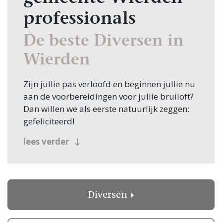
professionals
De beste Diversen in
Wierden
Zijn jullie pas verloofd en beginnen jullie nu
aan de voorbereidingen voor jullie bruiloft?
Dan willen we als eerste natuurlijk zeggen:
gefeliciteerd!
Veel bruidsparen beginnen hun zoektocht
lees verder
naar Diversen, en jullie zoeken dit natuurlijk
in Wierden! Nou, je bent op de juiste plek
beland, want op Trouwen.nl vind je oneindig
veel inspiratie voor alle facetten van jullie
Diversen
bruiloft. Bovendien vind je op Trouwen.nl
alle professionals voor je bruiloft in heel