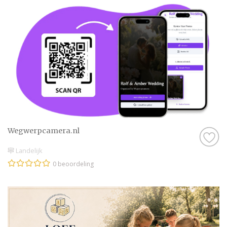
onze website een beoordeling van echte
bruidsparen staan. Indien deze al
beoordeeld is, natuurlijk. Soms vind je
namelijk ook nieuwe professionals op onze
website, en dan is het misschien wel aan
jullie om de eerste beoordeling te schrijven!
Hoe dan ook, je kunt er zeker van zijn dat je
een geweldige ervaring krijgt met de
Diversen in Wierden op onze website. Het
Wegwerpcamera.nl
zijn stuk voor stuk professionals die als
missie hebben om jullie een onvergetelijke
Landelijk
dag te bezorgen.
0 beoordeling
Genieten van de leukste Diversen in
Wierden
Zijn jullie er nog niet helemaal aan toe om
een Diversen in Wierden te contacteren?