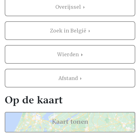
Nederland, dus ook in Wierden.
Overijssel
Voor zowel Diversen als vele andere
onderdelen voor de bruiloft kan je op
Trouwen.nl veel inspiratie vinden. En heb je
Zoek in België
iets gezien dat je aanspreekt? Dan kan je
direct contact opnemen bij de professional
in de buurt van Wierden. Handig hè?
Wierden
Ervaringen van andere bruidsparen met
Diversen in Wierden
Afstand
Zaken regelen voor jullie bruiloft is erg
belangrijk. Het is dus niet zo gek dat je
Op de kaart
graag eerst ervaringen van andere
bruidsparen leest over Diversen in Wierden.
Want zij hebben het live ervaren en zijn
Kaart tonen
natuurlijk kritische beoordelaars!
Daarom hebben wij bij elke professional op