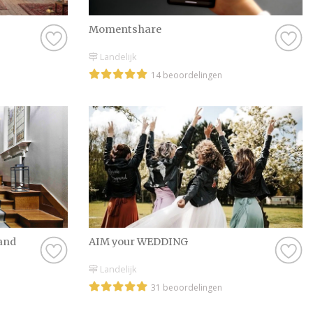
bijvoorbeeld wel go
want dat is natuurli
Momentshare
hebt bij een profess
Landelijk
goed, dan zijn er no
14 beoordelingen
vinden, dus daar hoe
Kortom: gebruik Tro
Diversen in Almelo, 
door onze leuke insp
prachtige foto’s en 
bruiloft wordt met b
wensen jullie alvast 
and
AIM your WEDDING
Landelijk
31 beoordelingen