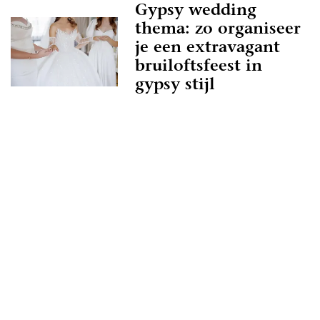
Gypsy wedding
ed overweg kan met de professional in Almelo,
jk best wel belangrijk. Als je geen goed gevoel
thema: zo organiseer
ional, of het klikt gewoon net even niet helemaal
je een extravagant
g genoeg andere professionals in Almelo te
bruiloftsfeest in
f je je echt geen zorgen over te maken.
gypsy stijl
uwen.nl als zoekmachine voor de leukste
of kruip met een kop thee op de bank en scroll
iratie-artikelen heen. Droom alvast weg bij de
sfeerbeelden en denk je in hoe geweldig jullie
ehulp van alle informatie op Trouwen.nl! Wij
een geweldige tijd toe!