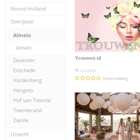
Noord-Holland
Overijssel
Almelo
Almelo
Trouwen.nl
Deventer
Enschede
Landelijk
0 beoordeling
Hardenberg
Hengelo
Hof van Twente
Twenterand
Zwolle
Utrecht