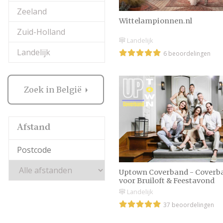
Zeeland
Wittelampionnen.nl
Zuid-Holland
Landelijk
Landelijk
6 beoordelingen
Zoek in België
Afstand
Uptown Coverband - Coverb
voor Bruiloft & Feestavond
Landelijk
37 beoordelingen