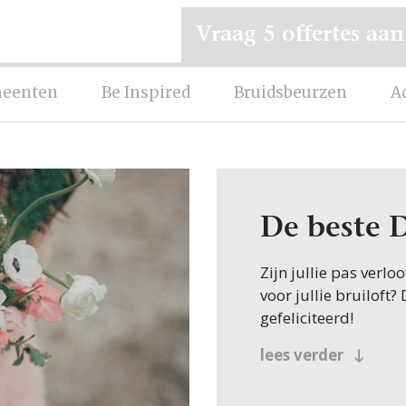
Vraag 5 offertes aan
eenten
Be Inspired
Bruidsbeurzen
A
De beste 
Zijn jullie pas verl
voor jullie bruiloft?
gefeliciteerd!
Veel bruidsparen beg
lees verder
zoeken dit natuurlij
want op Trouwen.nl v