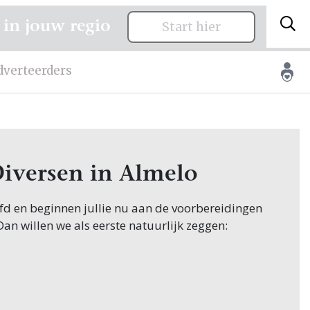
 in jouw regio
Start hier
dverteerders
Diversen in Almelo
oofd en beginnen jullie nu aan de voorbereidingen
 Dan willen we als eerste natuurlijk zeggen:
innen hun zoektocht naar Diversen, en jullie
k in Almelo! Nou, je bent op de juiste plek beland,
ind je oneindig veel inspiratie voor alle facetten