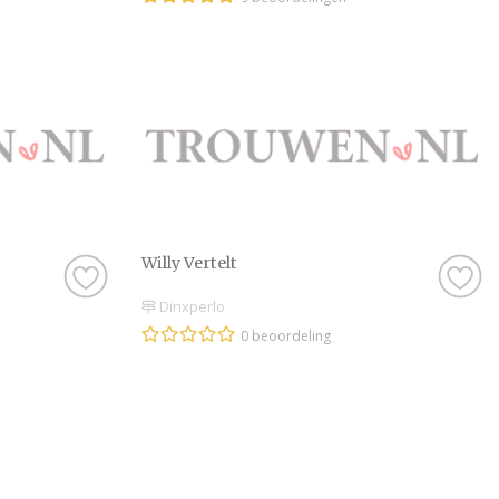
Willy Vertelt
Dinxperlo
0 beoordeling