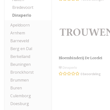
Bredevoort
Dinxperlo
Apeldoorn
Arnhem
Barneveld
Berg en Dal
Berkelland
Bloembinderij De Lorelei
Beuningen
Dinxperlo
Bronckhorst
0 beoordeling
Brummen
Buren
Culemborg
Doesburg