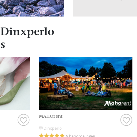
 Dinxperlo
s
MAHOrent
Dinxperlo
9 beoordelingen