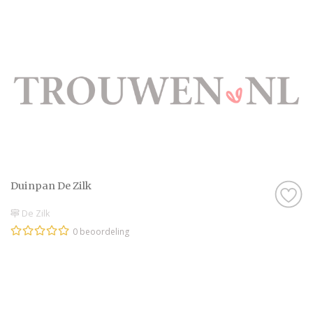
Duinpan De Zilk
De Zilk
0 beoordeling