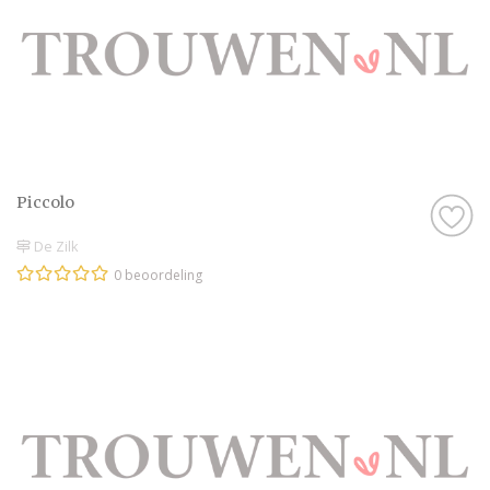
Piccolo
De Zilk
0 beoordeling