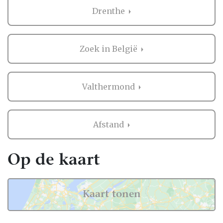
Bruidsboeket in Valthermond
Drenthe
Zaken regelen voor jullie bruiloft is erg
belangrijk. Het is dus niet zo gek dat je
Zoek in België
graag eerst ervaringen van andere
bruidsparen leest over Bruidsboeket in
Valthermond. Want zij hebben het live
Valthermond
ervaren en zijn natuurlijk kritische
beoordelaars!
Afstand
Daarom hebben wij bij elke professional op
onze website een beoordeling van echte
bruidsparen staan. Indien deze al
Op de kaart
beoordeeld is, natuurlijk. Soms vind je
namelijk ook nieuwe professionals op onze
website, en dan is het misschien wel aan
Kaart tonen
jullie om de eerste beoordeling te schrijven!
Hoe dan ook, je kunt er zeker van zijn dat je