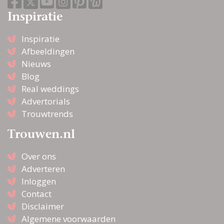
zoekmachine voor de leukste Bruidsboeket
Inspiratie
in Valthermond, of kruip met een kop thee
op de bank en scroll door onze leuke
Inspiratie
inspiratie-artikelen heen. Droom alvast weg
Afbeeldingen
bij de prachtige foto’s en sfeerbeelden en
Nieuws
denk je in hoe geweldig jullie bruiloft wordt
Blog
met behulp van alle informatie op
Real weddings
Trouwen.nl! Wij wensen jullie alvast een
Advertorials
geweldige tijd toe!
Trouwtrends
Trouwen.nl
Over ons
Adverteren
Inloggen
Contact
Disclaimer
Algemene voorwaarden