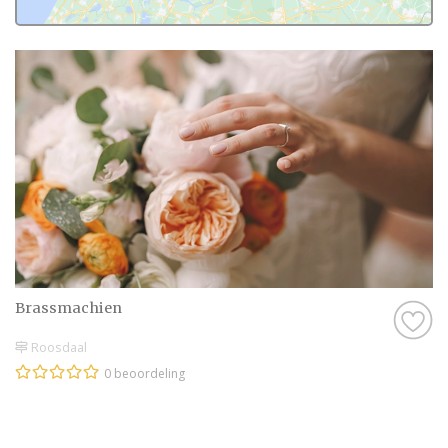
Brassmachien
Roosdaal
0 beoordeling