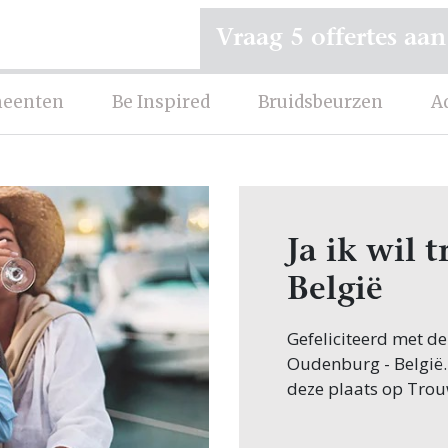
Vraag 5 offertes aan
eenten
Be Inspired
Bruidsbeurzen
A
Ja ik wil
België
Gefeliciteerd met d
Oudenburg - België. 
deze plaats op Trou