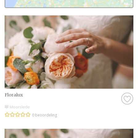
Floralux
Moorslede
0 beoordeling