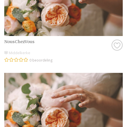
NousChezVous
Middelkerke
0 beoordeling