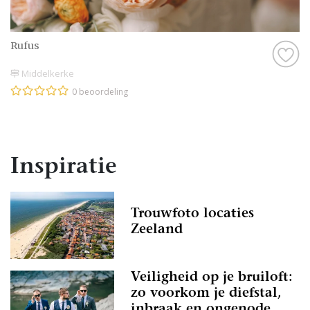
Rufus
Middelkerke
0 beoordeling
Inspiratie
Trouwfoto locaties
Zeeland
Veiligheid op je bruiloft:
zo voorkom je diefstal,
inbraak en ongenode