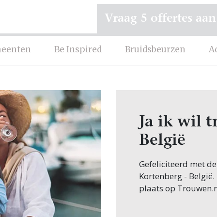
Vraag 5 offertes aan
eenten
Be Inspired
Bruidsbeurzen
A
Ja ik wil 
België
Gefeliciteerd met d
Kortenberg - België.
plaats op Trouwen.n