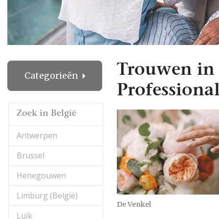
Trouwen in 
Categorieën
Professional
Zoek in België
Antwerpen
Brussel
Henegouwen
Limburg (België)
De Venkel
Luik