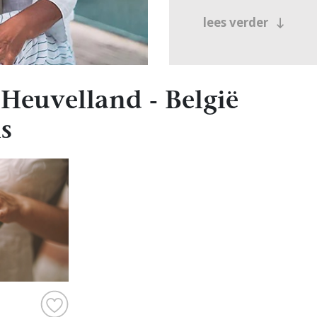
lees verder
Heuvelland - België
s