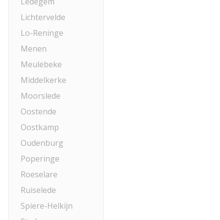
Ledegem
Lichtervelde
Lo-Reninge
Menen
Meulebeke
Middelkerke
Moorslede
Oostende
Oostkamp
Oudenburg
Poperinge
Roeselare
Ruiselede
Spiere-Helkijn