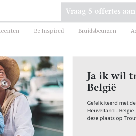
Vraag 5 offertes aan
eenten
Be Inspired
Bruidsbeurzen
A
Ja ik wil 
België
Gefeliciteerd met d
Heuvelland - België.
deze plaats op Trou