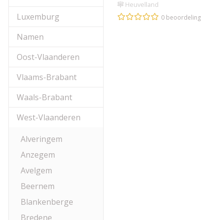
Heuvelland
Luxemburg
0 beoordeling
Namen
Oost-Vlaanderen
Vlaams-Brabant
Waals-Brabant
West-Vlaanderen
Alveringem
Anzegem
Avelgem
Beernem
Blankenberge
Bredene