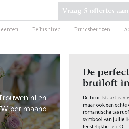
Vraag 5 offertes aan
eenten
Be Inspired
Bruidsbeurzen
A
De perfect
bruiloft i
 Trouwen.nl en
De bruidstaart is ni
maar ook een echte e
 BTW per maand!
romantische taart of
symbool van jullie l
feestelijkheden. Op 