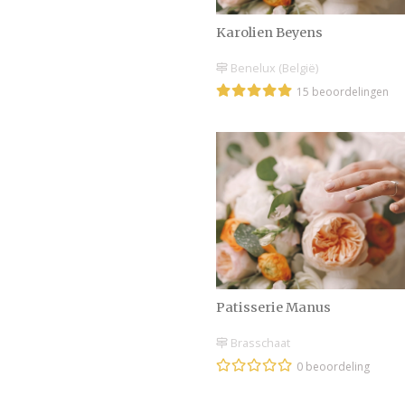
Karolien Beyens
Benelux (België)
15 beoordelingen
Patisserie Manus
Brasschaat
0 beoordeling