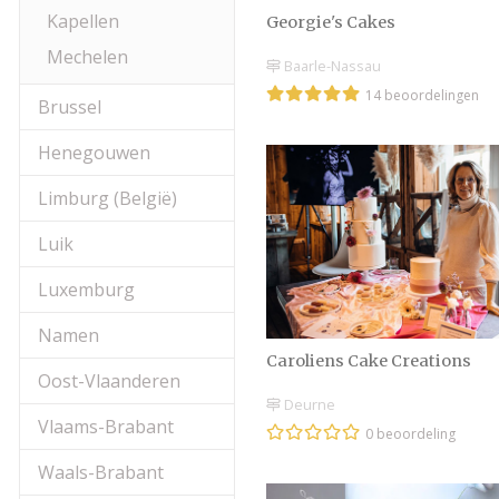
Kapellen
Georgie's Cakes
Mechelen
Baarle-Nassau
14 beoordelingen
Brussel
Henegouwen
Limburg (België)
Luik
Luxemburg
Namen
Caroliens Cake Creations
Oost-Vlaanderen
Deurne
Vlaams-Brabant
0 beoordeling
Waals-Brabant