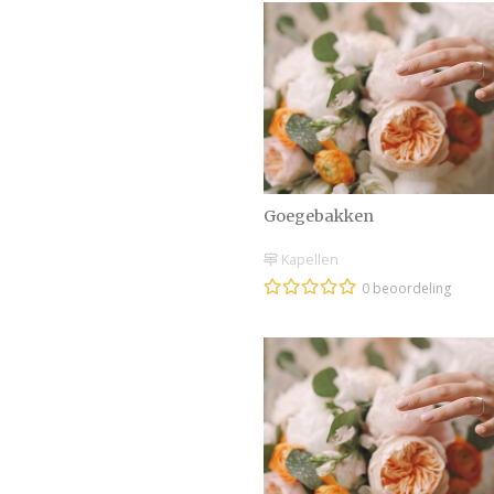
Goegebakken
Kapellen
0 beoordeling