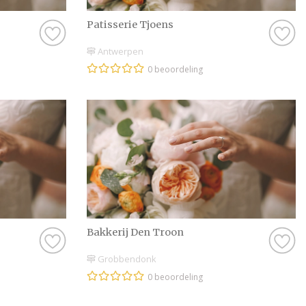
Patisserie Tjoens
Antwerpen
0 beoordeling
Bakkerij Den Troon
Grobbendonk
0 beoordeling