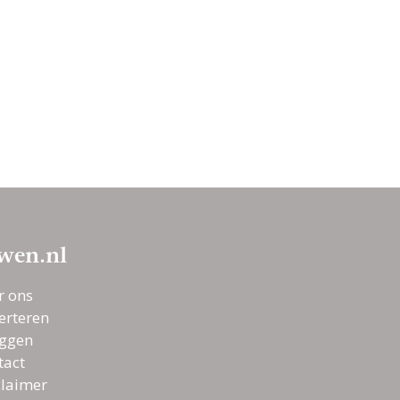
wen.nl
r ons
erteren
oggen
tact
claimer