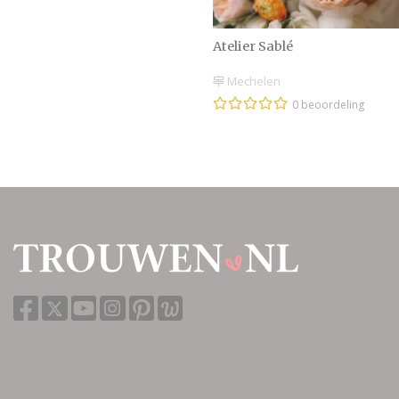
Atelier Sablé
Mechelen
0 beoordeling