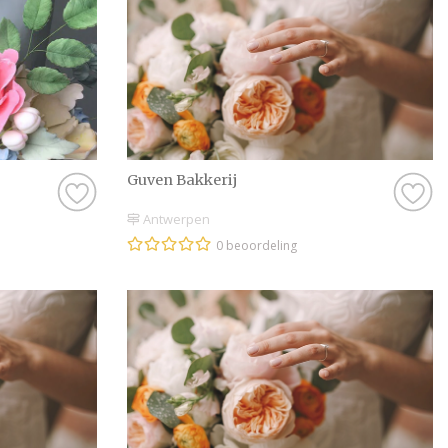
Guven Bakkerij
Antwerpen
0 beoordeling