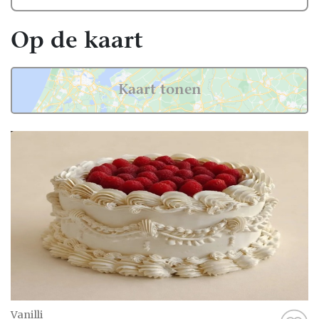
uit verschillende vullingen, zoals
bessenmousse, botercrème, of ganache.
Op de kaart
De taartenmakers in Luik - België werken
met de hoogste kwaliteit ingrediënten en
maken de taart met zorg en aandacht. Ze
Kaart tonen
houden rekening met eventuele dieetwensen
van jullie gasten, zodat iedereen van een
lekker stukje kan genieten.
Vind de beste bruidstaart voor
jullie bruiloft
Op Trouwen.nl vind je tal van professionele
taartmakers in Luik - België die jullie kunnen
helpen de perfecte bruidstaart te vinden.
Van smaakvolle creaties tot stijlvolle
ontwerpen, hier vind je alles wat je nodig
hebt om de bruidstaart van je dromen te
Vanilli