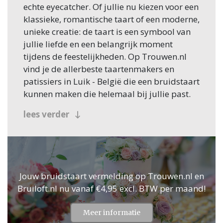
echte eyecatcher. Of jullie nu kiezen voor een
klassieke, romantische taart of een moderne,
unieke creatie: de taart is een symbool van
jullie liefde en een belangrijk moment
tijdens de feestelijkheden. Op Trouwen.nl
vind je de allerbeste taartenmakers en
patissiers in Luik - België die een bruidstaart
kunnen maken die helemaal bij jullie past.
Jullie persoonlijke stijl in een
lees verder
taart
De bruidstaart moet niet alleen lekker zijn,
maar ook passen bij de stijl van jullie
bruiloft. Of je nu kiest voor een romantisch
Jouw bruidstaart vermelding op Trouwen.nl en
ontwerp met bloemblaadjes en glazuur, een
Bruiloft.nl nu vanaf €4,95 excl. BTW per maand!
stoere naked cake of een eleganten witte
fondant-taart, alles is mogelijk. De
Meer informatie
professionals op deze pagina helpen je om