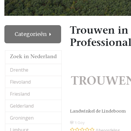
Trouwen in 
Categorieën
Professional
Zoek in Nederland
Drenthe
Flevoland
Friesland
Gelderland
Landwinkel de Lindeboom
Groningen
't Goy
Limburg
0 beoordeling