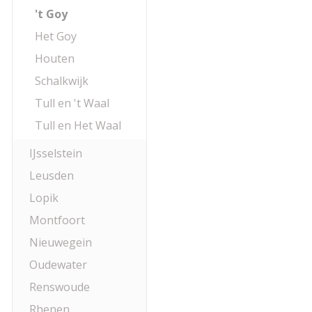
't Goy
Het Goy
Houten
Schalkwijk
Tull en 't Waal
Tull en Het Waal
IJsselstein
Leusden
Lopik
Montfoort
Nieuwegein
Oudewater
Renswoude
Rhenen