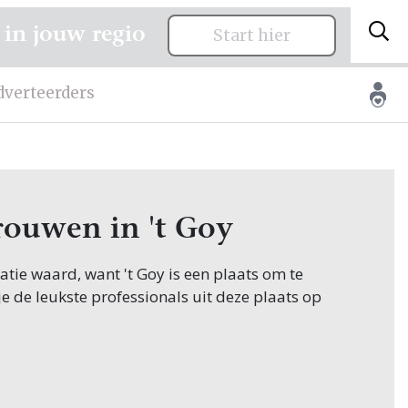
 in jouw regio
Start hier
dverteerders
trouwen in 't Goy
itatie waard, want 't Goy is een plaats om te
je de leukste professionals uit deze plaats op