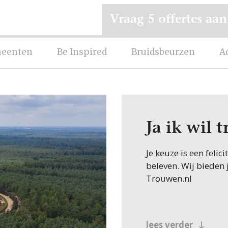
Vraag 5 offertes aan
eenten
Be Inspired
Bruidsbeurzen
A
Ja ik wil 
Je keuze is een felic
beleven. Wij bieden 
Trouwen.nl
lees verder