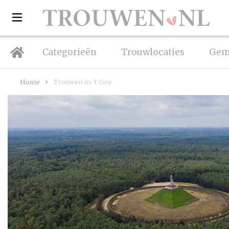
Categorieën
Trouwlocaties
Gem
Home
Trouwen in 't Goy