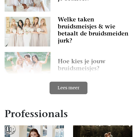
Welke taken
bruidsmeisjes & wie
betaalt de bruidsmeiden
jurk?
Hoe kies je jouw
bruidsmeisjes?
Lees meer
Kleding voor kinderen op
de bruiloft
Professionals
Zwangere bruid? Dit zijn
de beste tips voor een