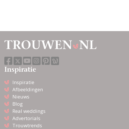
jou als gast op een
bruiloft
Bruidsmeiden jurk met
bling bling |
Bruidsmeisjes jurken
Wedding nanny huren
voor je bruiloft
Inspiratie
Inspiratie
Afbeeldingen
De bruiloft | Welke
Nieuws
feestjurk voor je kind
Blog
kiezen?
Real weddings
Advertorials
Welke jurken dragen de
Trouwtrends