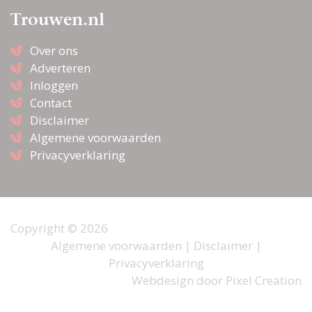
bruidsmeisjes op je
bruiloft?
Trouwen.nl
Over ons
Kinderen op je bruiloft?
Adverteren
Check de
Inloggen
kindvriendelijke ideeën
Contact
Disclaimer
Algemene voorwaarden
Superschattige
kinderbruidskleding voor
Privacyverklaring
bruidsmeisjes en
bruidsjonkers
Copyright © 2026
Je kinderen betrekken bij
Algemene voorwaarden
|
Disclaimer
|
de ceremonie & bruiloft
Privacyverklaring
Webdesign door
Pixel Creation
5 tips voor een