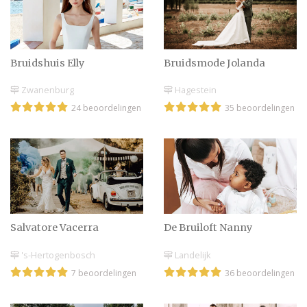
fantastische dag!
Bruidshuis Elly
Bruidsmode Jolanda
Veel of weinig
bruidsmeisjes?
Zwanenburg
Hagestein
24 beoordelingen
35 beoordelingen
Jumpsuit voor de
bruidsmeisjes
Bruiloftstaken voor
Salvatore Vacerra
De Bruiloft Nanny
kinderen
's-Hertogenbosch
Landelijk
7 beoordelingen
36 beoordelingen
Bruidskinderen, welke