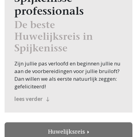
professionals
De beste
Huwelijksreis in
Spijkenisse
Zijn jullie pas verloofd en beginnen jullie nu
aan de voorbereidingen voor jullie bruiloft?
Dan willen we als eerste natuurlijk zeggen:
gefeliciteerd!
Veel bruidsparen beginnen hun zoektocht
lees verder
naar Huwelijksreis, en jullie zoeken dit
natuurlijk in Spijkenisse! Nou, je bent op de
juiste plek beland, want op Trouwen.nl vind
je oneindig veel inspiratie voor alle facetten
Huwelijksreis
van jullie bruiloft. Bovendien vind je op