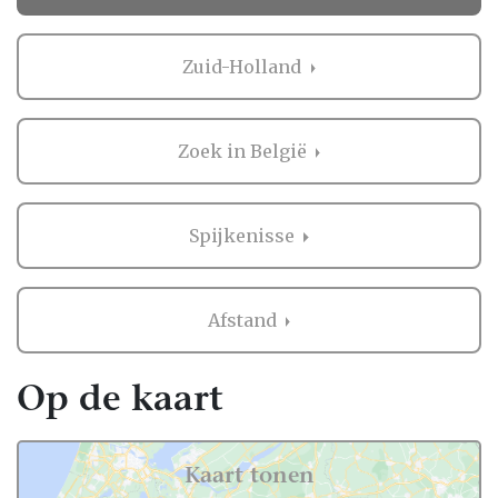
Trouwen.nl alle professionals voor je
bruiloft in heel Nederland, dus ook in
Zuid-Holland
Spijkenisse.
Voor zowel Huwelijksreis als vele andere
onderdelen voor de bruiloft kan je op
Zoek in België
Trouwen.nl veel inspiratie vinden. En heb je
iets gezien dat je aanspreekt? Dan kan je
direct contact opnemen bij de professional
Spijkenisse
in de buurt van Spijkenisse. Handig hè?
Ervaringen van andere bruidsparen met
Afstand
Huwelijksreis in Spijkenisse
Zaken regelen voor jullie bruiloft is erg
Op de kaart
belangrijk. Het is dus niet zo gek dat je
graag eerst ervaringen van andere
bruidsparen leest over Huwelijksreis in
Kaart tonen
Spijkenisse. Want zij hebben het live ervaren