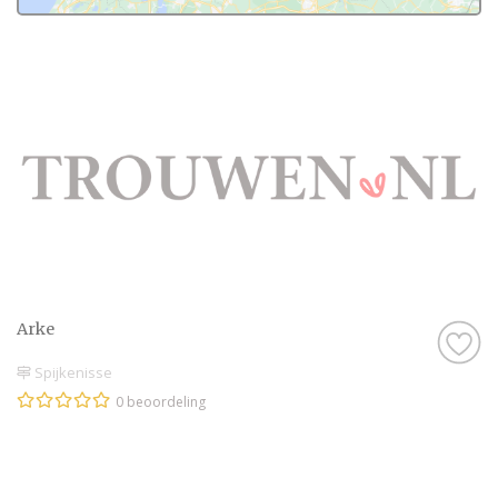
en zijn natuurlijk kritische beoordelaars!
Daarom hebben wij bij elke professional op
onze website een beoordeling van echte
bruidsparen staan. Indien deze al
beoordeeld is, natuurlijk. Soms vind je
namelijk ook nieuwe professionals op onze
website, en dan is het misschien wel aan
jullie om de eerste beoordeling te schrijven!
Hoe dan ook, je kunt er zeker van zijn dat je
een geweldige ervaring krijgt met de
Arke
Huwelijksreis in Spijkenisse op onze website.
Het zijn stuk voor stuk professionals die als
Spijkenisse
missie hebben om jullie een onvergetelijke
0 beoordeling
dag te bezorgen.
Genieten van de leukste Huwelijksreis in
Spijkenisse