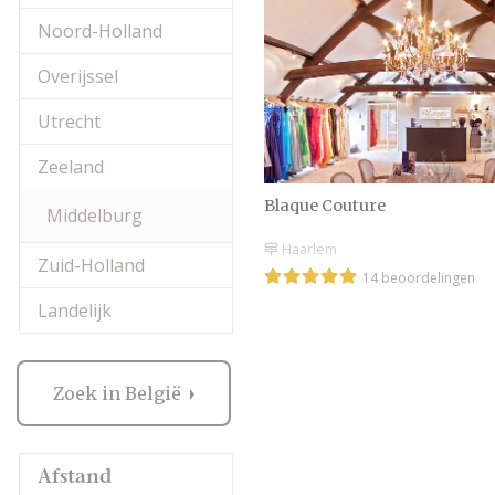
Noord-Holland
Overijssel
Utrecht
Zeeland
Blaque Couture
Middelburg
Haarlem
Zuid-Holland
14 beoordelingen
Landelijk
Zoek in België
Afstand