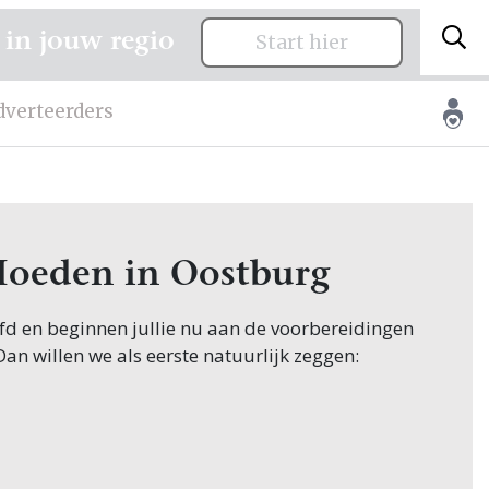
 in jouw regio
Start hier
dverteerders
Hoeden in Oostburg
oofd en beginnen jullie nu aan de voorbereidingen
 Dan willen we als eerste natuurlijk zeggen:
ginnen hun zoektocht naar Hoeden, en jullie
k in Oostburg! Nou, je bent op de juiste plek
wen.nl vind je oneindig veel inspiratie voor alle