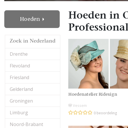
Hoeden in 
Hoeden
Professional
Zoek in Nederland
Drenthe
Flevoland
Friesland
Gelderland
Hoedenatelier Ridesign
Groningen
Vessem
Limburg
0 beoordeling
Noord-Brabant