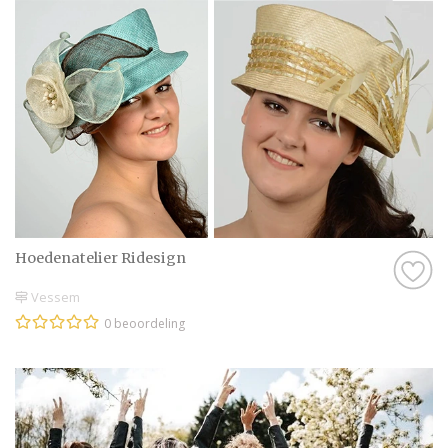
voor stuk professionals die als missie
hebben om jullie een onvergetelijke dag te
bezorgen.
Genieten van de leukste Hoeden in
Kalenberg
Zijn jullie er nog niet helemaal aan toe om
een Hoeden in Kalenberg te contacteren?
Helemaal geen probleem. Laat je eerst nog
even lekker inspireren door de leuke
Hoedenatelier Ridesign
artikelen op onze website. De artikelen zijn
Vessem
altijd voorzien van prachtige foto’s, zodat je
0 beoordeling
echt een beeld krijgt bij de Hoeden en je het
helemaal voor je gaat zien! Dan komen die
kriebels vanzelf en voor je het weet heb je
een afspraak gemaakt om eens te kijken bij
Hoeden in Kalenberg.