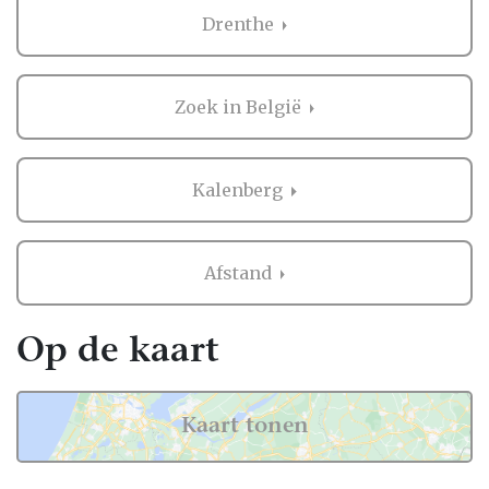
Drenthe
Zaken regelen voor jullie bruiloft is erg
belangrijk. Het is dus niet zo gek dat je
graag eerst ervaringen van andere
Zoek in België
bruidsparen leest over Hoeden in Kalenberg.
Want zij hebben het live ervaren en zijn
natuurlijk kritische beoordelaars!
Kalenberg
Daarom hebben wij bij elke professional op
onze website een beoordeling van echte
Afstand
bruidsparen staan. Indien deze al
beoordeeld is, natuurlijk. Soms vind je
namelijk ook nieuwe professionals op onze
Op de kaart
website, en dan is het misschien wel aan
jullie om de eerste beoordeling te schrijven!
Kaart tonen
Hoe dan ook, je kunt er zeker van zijn dat je
een geweldige ervaring krijgt met de Hoeden
in Kalenberg op onze website. Het zijn stuk