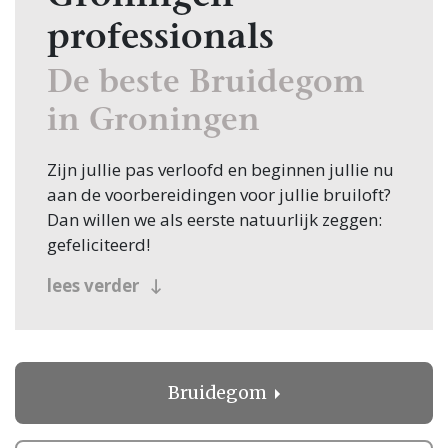
professionals
De beste Bruidegom
in Groningen
Zijn jullie pas verloofd en beginnen jullie nu
aan de voorbereidingen voor jullie bruiloft?
Dan willen we als eerste natuurlijk zeggen:
gefeliciteerd!
Veel bruidsparen beginnen hun zoektocht
lees verder
naar Bruidegom, en jullie zoeken dit
natuurlijk in Groningen! Nou, je bent op de
juiste plek beland, want op Trouwen.nl vind
je oneindig veel inspiratie voor alle facetten
Bruidegom
van jullie bruiloft. Bovendien vind je op
Trouwen.nl alle professionals voor je