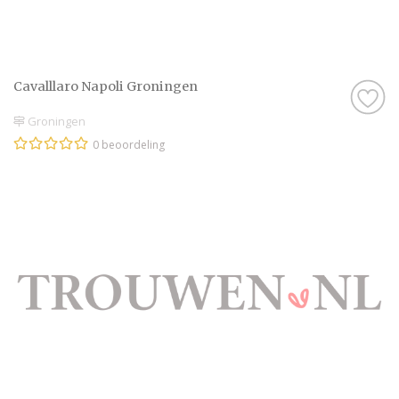
natuurlijk best wel belangrijk. Als je geen
goed gevoel hebt bij een professional, of het
klikt gewoon net even niet helemaal goed,
dan zijn er nog genoeg andere professionals
Cavalllaro Napoli Groningen
in Groningen te vinden, dus daar hoef je je
Groningen
echt geen zorgen over te maken.
0 beoordeling
Kortom: gebruik Trouwen.nl als
zoekmachine voor de leukste Bruidegom in
Groningen, of kruip met een kop thee op de
bank en scroll door onze leuke inspiratie-
artikelen heen. Droom alvast weg bij de
prachtige foto’s en sfeerbeelden en denk je
in hoe geweldig jullie bruiloft wordt met
behulp van alle informatie op Trouwen.nl!
Wij wensen jullie alvast een geweldige tijd
toe!