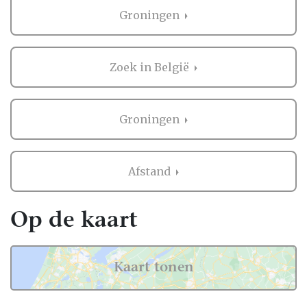
bruiloft in heel Nederland, dus ook in
Groningen
Groningen.
Voor zowel Bruidegom als vele andere
onderdelen voor de bruiloft kan je op
Zoek in België
Trouwen.nl veel inspiratie vinden. En heb je
iets gezien dat je aanspreekt? Dan kan je
direct contact opnemen bij de professional
Groningen
in de buurt van Groningen. Handig hè?
Ervaringen van andere bruidsparen met
Afstand
Bruidegom in Groningen
Zaken regelen voor jullie bruiloft is erg
Op de kaart
belangrijk. Het is dus niet zo gek dat je
graag eerst ervaringen van andere
bruidsparen leest over Bruidegom in
Kaart tonen
Groningen. Want zij hebben het live ervaren
en zijn natuurlijk kritische beoordelaars!