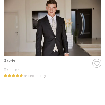
Daarom hebben wij bij elke professional op
onze website een beoordeling van echte
bruidsparen staan. Indien deze al
beoordeeld is, natuurlijk. Soms vind je
namelijk ook nieuwe professionals op onze
website, en dan is het misschien wel aan
jullie om de eerste beoordeling te schrijven!
Hoe dan ook, je kunt er zeker van zijn dat je
een geweldige ervaring krijgt met de
Harvie
Bruidegom in Groningen op onze website.
Het zijn stuk voor stuk professionals die als
Groningen
missie hebben om jullie een onvergetelijke
54 beoordelingen
dag te bezorgen.
Genieten van de leukste Bruidegom in
Groningen
Zijn jullie er nog niet helemaal aan toe om