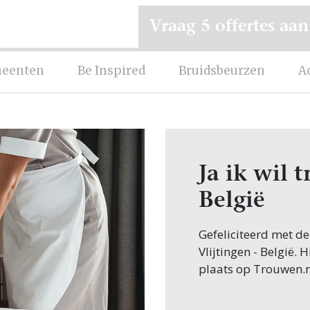
Vraag 5 offertes aan
eenten
Be Inspired
Bruidsbeurzen
A
Ja ik wil 
België
Gefeliciteerd met d
Vlijtingen - België. 
plaats op Trouwen.n