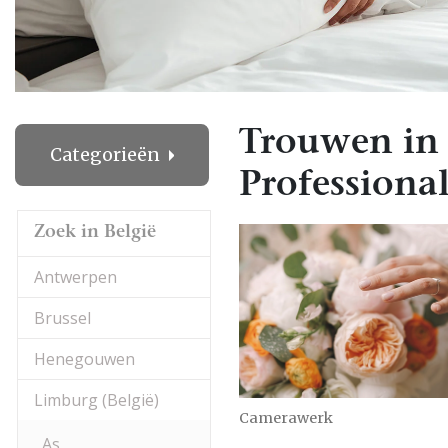
Trouwen in V
Categorieën
Professional
Zoek in België
Antwerpen
Brussel
Henegouwen
Limburg (België)
Camerawerk
As