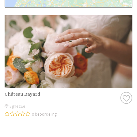
Château Bayard
EghezÉe
0 beoordeling