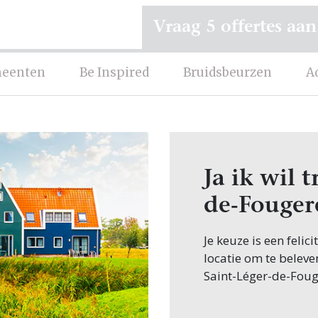
Vraag 5 offertes aan
eenten
Be Inspired
Bruidsbeurzen
A
Ja ik wil 
de-Fouger
Je keuze is een feli
locatie om te beleve
Saint-Léger-de-Foug