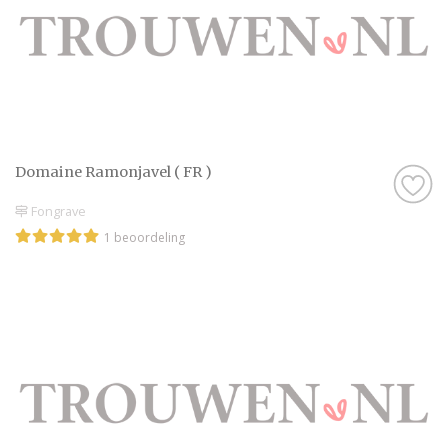
Domaine Ramonjavel ( FR )
Fongrave
1 beoordeling