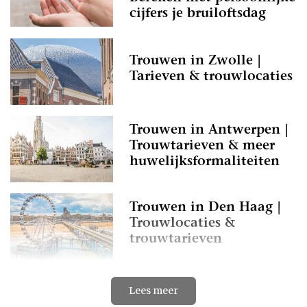
cijfers je bruiloftsdag
Trouwen in Zwolle |
Tarieven & trouwlocaties
Trouwen in Antwerpen |
Trouwtarieven & meer
huwelijksformaliteiten
Trouwen in Den Haag |
Trouwlocaties &
trouwtarieven
Trouwceremonie in het
Lees meer
gemeentehuis? Lees snel