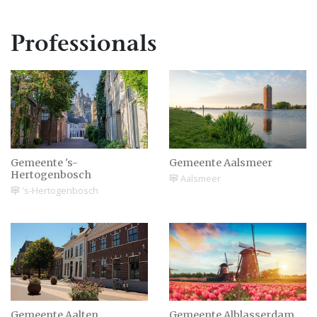
verder!
Professionals
Hoe vaak mag je trouwen
met dezelfde persoon? |
Knipperlicht huwelijk
Trouwen in Haarlem |
Trouwtarieven &
Gemeente 's-
Gemeente Aalsmeer
trouwlocaties
Hertogenbosch
Aalsmeer
's-Hertogenbosch
Heb je recht op een
uitkering als je getrouwd
bent?
Waarom eerst verloven &
Gemeente Aalten
Gemeente Alblasserdam