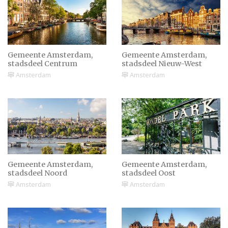
de stand van de sterren
Jong verliefd? Vanaf
Gemeente Amsterdam,
Gemeente Amsterdam,
welke leeftijd mag je
stadsdeel Centrum
stadsdeel Nieuw-West
trouwen?
Amsterdam
Amsterdam
Trouwen aan zee op het
strand van Vlieland
Gemeente Amsterdam,
Gemeente Amsterdam,
Tips voor het kiezen van
stadsdeel Noord
stadsdeel Oost
de trouwdatum
Amsterdam
Amsterdam
Hoeveel getuigen mag en