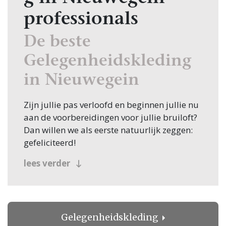
professionals
De beste
Gelegenheidskleding
in Nieuwegein
Zijn jullie pas verloofd en beginnen jullie nu
aan de voorbereidingen voor jullie bruiloft?
Dan willen we als eerste natuurlijk zeggen:
gefeliciteerd!
Veel bruidsparen beginnen hun zoektocht
lees verder
naar Gelegenheidskleding, en jullie zoeken
dit natuurlijk in Nieuwegein! Nou, je bent op
de juiste plek beland, want op Trouwen.nl
vind je oneindig veel inspiratie voor alle
Gelegenheidskleding
facetten van jullie bruiloft. Bovendien vind je