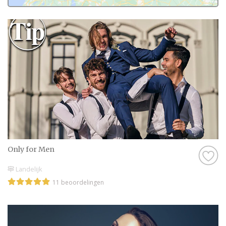
ervaren en zijn natuurlijk kritische
beoordelaars!
Daarom hebben wij bij elke professional op
onze website een beoordeling van echte
bruidsparen staan. Indien deze al
beoordeeld is, natuurlijk. Soms vind je
namelijk ook nieuwe professionals op onze
website, en dan is het misschien wel aan
jullie om de eerste beoordeling te schrijven!
Hoe dan ook, je kunt er zeker van zijn dat je
Only for Men
een geweldige ervaring krijgt met de
Gelegenheidskleding in Nieuwegein op onze
Landelijk
website. Het zijn stuk voor stuk
11 beoordelingen
professionals die als missie hebben om
jullie een onvergetelijke dag te bezorgen.
Genieten van de leukste