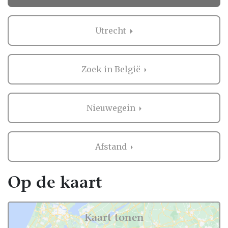
op Trouwen.nl alle professionals voor je
bruiloft in heel Nederland, dus ook in
Utrecht
Nieuwegein.
Voor zowel Gelegenheidskleding als vele
andere onderdelen voor de bruiloft kan je
Zoek in België
op Trouwen.nl veel inspiratie vinden. En heb
je iets gezien dat je aanspreekt? Dan kan je
direct contact opnemen bij de professional
Nieuwegein
in de buurt van Nieuwegein. Handig hè?
Ervaringen van andere bruidsparen met
Afstand
Gelegenheidskleding in Nieuwegein
Zaken regelen voor jullie bruiloft is erg
Op de kaart
belangrijk. Het is dus niet zo gek dat je
graag eerst ervaringen van andere
bruidsparen leest over Gelegenheidskleding
Kaart tonen
in Nieuwegein. Want zij hebben het live