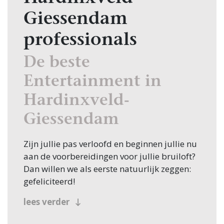
Giessendam
professionals
De beste
Entertainment in
Hardinxveld-
Giessendam
Zijn jullie pas verloofd en beginnen jullie nu
aan de voorbereidingen voor jullie bruiloft?
Dan willen we als eerste natuurlijk zeggen:
gefeliciteerd!
Veel bruidsparen beginnen hun zoektocht
lees verder
naar Entertainment, en jullie zoeken dit
natuurlijk in Hardinxveld-Giessendam! Nou,