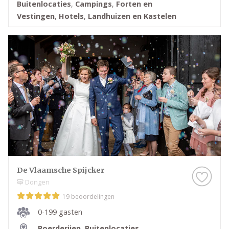
Buitenlocaties
,
Campings
,
Forten en
Vestingen
,
Hotels
,
Landhuizen en Kastelen
De Vlaamsche Spijcker
Dongen
19 beoordelingen
0-199 gasten
Boerderijen
,
Buitenlocaties
,