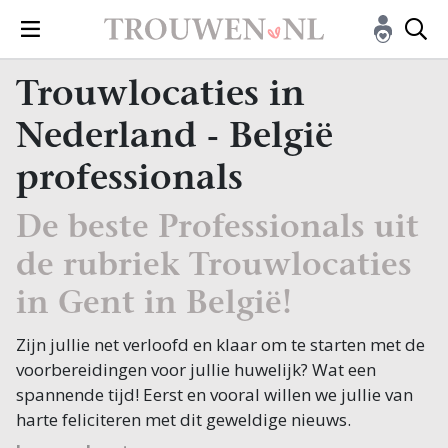
Trouwlocaties in
Nederland - België
professionals
De beste Professionals uit
de rubriek Trouwlocaties
in Gent in België!
Zijn jullie net verloofd en klaar om te starten met de
voorbereidingen voor jullie huwelijk? Wat een
spannende tijd! Eerst en vooral willen we jullie van
harte feliciteren met dit geweldige nieuws.
Bij een huwelijk komt heel wat kijken, en een van de