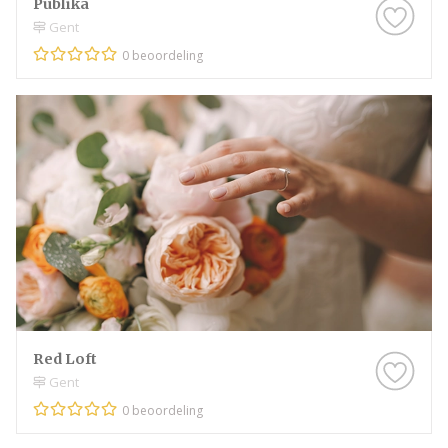
Publika
Gent
0 beoordeling
Red Loft
Gent
0 beoordeling