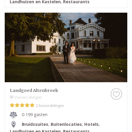
Landhuizen en Kastelen
,
Restaurants
Landgoed Altenbroek
Voeren (België)
2 beoordelingen
0-199 gasten
Bruidssuites
,
Buitenlocaties
,
Hotels
,
Landhuizen en Kastelen
,
Restaurants