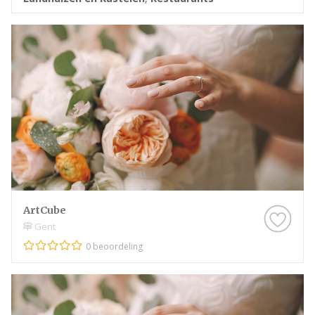
ArtCube
Gent
0 beoordeling