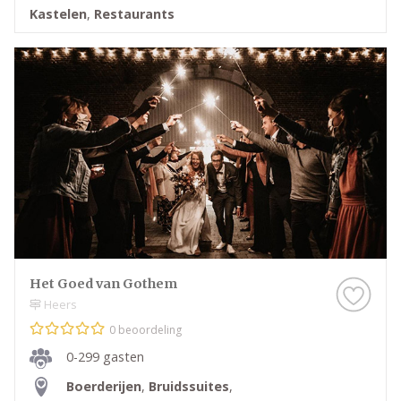
Kastelen
,
Restaurants
Het Goed van Gothem
Heers
0 beoordeling
0-299 gasten
Boerderijen
,
Bruidssuites
,