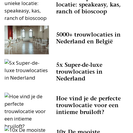
professionals in Werkhoven te vinden, dus daar hoef
locatie: speakeasy, kas,
ranch of bioscoop
je je echt geen zorgen over te maken.
Kortom: gebruik Trouwen.nl als zoekmachine voor
de leukste Trouwlocaties in Werkhoven, of kruip met
5000+ trouwlocaties in
een kop thee op de bank en scroll door onze leuke
Nederland en België
inspiratie-artikelen heen. Droom alvast weg bij de
prachtige foto’s en sfeerbeelden en denk je in hoe
geweldig jullie bruiloft wordt met behulp van alle
5x Super-de-luxe
informatie op Trouwen.nl! Wij wensen jullie alvast
trouwlocaties in
een geweldige tijd toe!
Nederland
Hoe vind je de perfecte
trouwlocatie voor een
intieme bruiloft?
10x De mooiste