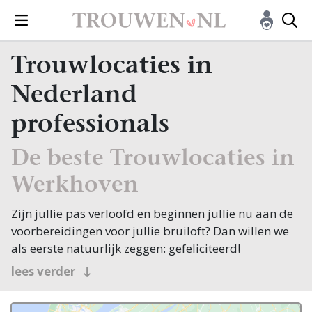
Trouwlocaties in
Nederland
professionals
De beste Trouwlocaties in
Werkhoven
Zijn jullie pas verloofd en beginnen jullie nu aan de
voorbereidingen voor jullie bruiloft? Dan willen we
als eerste natuurlijk zeggen: gefeliciteerd!
Veel bruidsparen beginnen hun zoektocht naar
lees verder
Trouwlocaties, en jullie zoeken dit natuurlijk in
Werkhoven! Nou, je bent op de juiste plek beland,