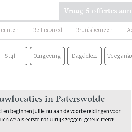
Vraag 5 offertes aan
eenten
Be Inspired
Bruidsbeurzen
A
Stijl
Omgeving
Dagdelen
Toeganke
ouwlocaties in Paterswolde
ofd en beginnen jullie nu aan de voorbereidingen voor
illen we als eerste natuurlijk zeggen: gefeliciteerd!
innen hun zoektocht naar Trouwlocaties, en jullie