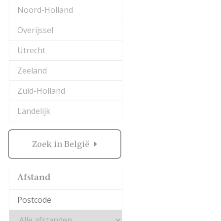
bij Trouwlocaties in 
Noord-Holland
Want dat kan natuurli
Overijssel
komen ‘proeven’. Soms 
Utrecht
precies wat je kunt v
overweg kan met de pr
Zeeland
wel belangrijk. Als je
Zuid-Holland
gewoon net even niet
professionals in Pate
Landelijk
over te maken.
Zoek in België
Kortom: gebruik Trou
Trouwlocaties in Pat
scroll door onze leuk
Afstand
prachtige foto’s en sf
wordt met behulp van 
alvast een geweldige t