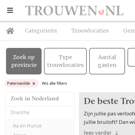
Categorieën
Trouwlocaties
Gem
Zoek op
Type
Aantal
provincie
trouwlocaties
gasten
Paterswolde
Wis alle filters
Zoek in Nederland
De beste Tr
Drenthe
Zijn jullie pas verlo
jullie bruiloft? Dan w
Aa en Hunze
Veel bruidsparen beg
lees verder