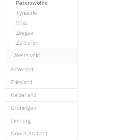
Paterswolde
van echte bruidsparen
Tynaarlo
vind je namelijk ook 
Vries
misschien wel aan jul
Zeegse
Hoe dan ook, je kunt e
Zuidlaren
met de Trouwlocaties 
stuk professionals di
Westerveld
bezorgen.
Flevoland
Genieten van de leu
Friesland
Zijn jullie er nog ni
Gelderland
Paterswolde te conta
Groningen
even lekker inspirere
zijn altijd voorzien va
Limburg
Trouwlocaties en je h
Noord-Brabant
vanzelf en voor je he