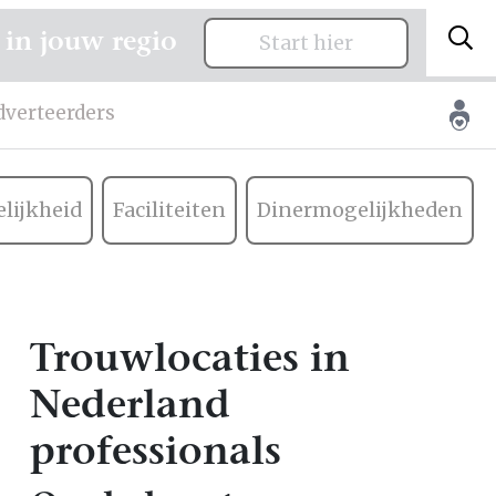
 in jouw regio
Start hier
dverteerders
lijkheid
Faciliteiten
Dinermogelijkheden
Trouwlocaties in
Nederland
professionals