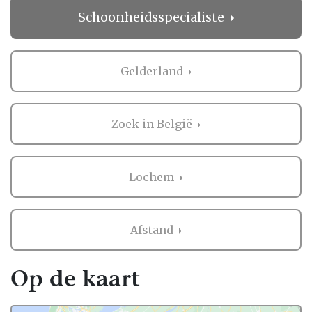
direct contact opnemen bij de professional
Schoonheidsspecialiste
in de buurt van Lochem. Handig hè?
Ervaringen van andere bruidsparen met
Schoonheidsspecialiste in Lochem
Gelderland
Zaken regelen voor jullie bruiloft is erg
belangrijk. Het is dus niet zo gek dat je
Zoek in België
graag eerst ervaringen van andere
bruidsparen leest over
Schoonheidsspecialiste in Lochem. Want zij
Lochem
hebben het live ervaren en zijn natuurlijk
kritische beoordelaars!
Afstand
Daarom hebben wij bij elke professional op
onze website een beoordeling van echte
bruidsparen staan. Indien deze al
Op de kaart
beoordeeld is, natuurlijk. Soms vind je
namelijk ook nieuwe professionals op onze