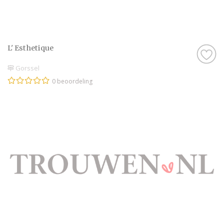
L' Esthetique
Gorssel
0 beoordeling