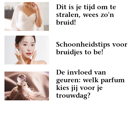
te bruidsparen staan. Indien deze al beoordeeld
Dit is je tijd om te
 vind je namelijk ook nieuwe professionals op
stralen, wees zo'n
 is het misschien wel aan jullie om de eerste
bruid!
jven!
 er zeker van zijn dat je een geweldige ervaring
Schoonheidstips voor
heidsspecialiste in Dalfsen op onze website. Het
bruidjes to be!
professionals die als missie hebben om jullie een
e bezorgen.
ukste Schoonheidsspecialiste in Dalfsen
De invloed van
geuren: welk parfum
iet helemaal aan toe om een
kies jij voor je
ste in Dalfsen te contacteren? Helemaal geen
trouwdag?
rst nog even lekker inspireren door de leuke
site. De artikelen zijn altijd voorzien van
at je echt een beeld krijgt bij de
te en je het helemaal voor je gaat zien! Dan
anzelf en voor je het weet heb je een afspraak