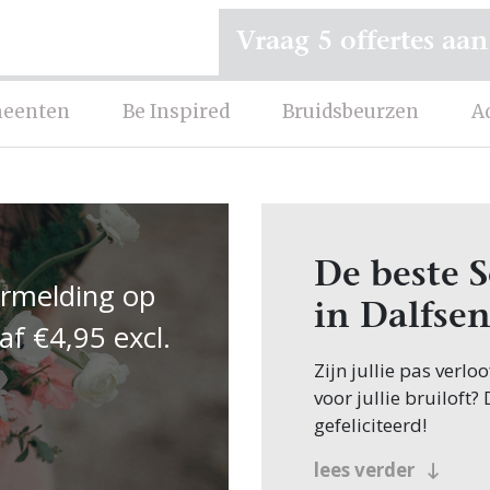
Vraag 5 offertes aan
eenten
Be Inspired
Bruidsbeurzen
A
De beste 
ermelding op
in Dalfse
af €4,95 excl.
Zijn jullie pas verl
voor jullie bruiloft?
gefeliciteerd!
Veel bruidsparen be
lees verder
Schoonheidsspecialist