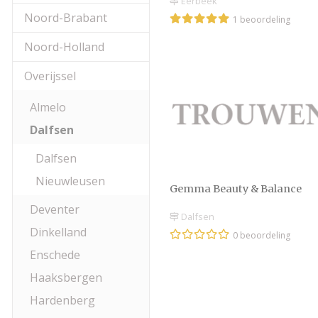
Eerbeek
Noord-Brabant
1 beoordeling
Noord-Holland
Overijssel
Almelo
Dalfsen
Dalfsen
Nieuwleusen
Gemma Beauty & Balance
Deventer
Dalfsen
Dinkelland
0 beoordeling
Enschede
Haaksbergen
Hardenberg