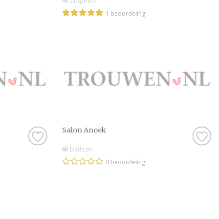
Zutphen
beoordeling van ech
1 beoordeling
is, natuurlijk. Soms
onze website, en dan
beoordeling te schri
Hoe dan ook, je kunt
krijgt met de Schoon
zijn stuk voor stuk 
onvergetelijke dag t
Genieten van de le
Salon Anoek
Zijn jullie er nog n
Dalfsen
Schoonheidsspeciali
0 beoordeling
probleem. Laat je ee
artikelen op onze web
prachtige foto’s, zod
Schoonheidsspecialis
komen die kriebels v