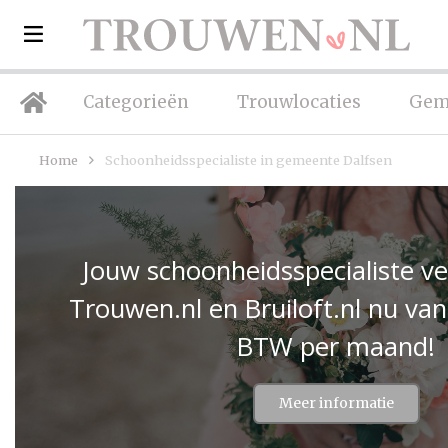
Categorieën
Trouwlocaties
Gem
Home
Schoonheidsspecialiste in gemeente Dalfsen
Jouw schoonheidsspecialiste v
Trouwen.nl en Bruiloft.nl nu van
BTW per maand!
Meer informatie