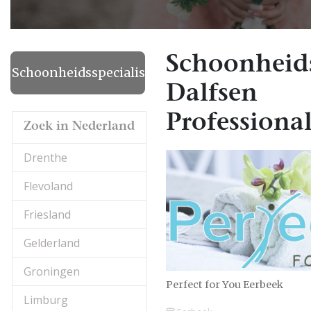
Schoonheids
Schoonheidsspecialiste
Dalfsen
Professional
Zoek in Nederland
Drenthe
Flevoland
Friesland
Gelderland
Groningen
Perfect for You Eerbeek
Limburg