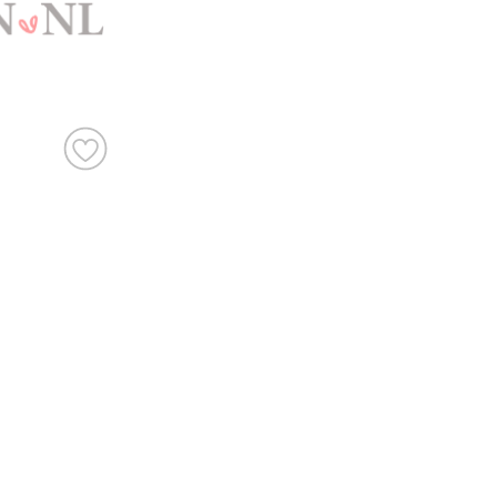
gemaakt om eens te k
Want dat kan natuurl
komen ‘proeven’. Soms
weet je precies wat j
bijvoorbeeld wel go
want dat is natuurli
hebt bij een profess
goed, dan zijn er no
vinden, dus daar hoe
Kortom: gebruik Tro
Schoonheidsspecialis
bank en scroll door 
alvast weg bij de pr
geweldig jullie brui
Trouwen.nl! Wij wens