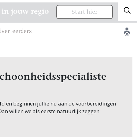
 in jouw regio
Start hier
dverteerders
Schoonheidsspecialiste
n
oofd en beginnen jullie nu aan de voorbereidingen
 Dan willen we als eerste natuurlijk zeggen:
ginnen hun zoektocht naar
e, en jullie zoeken dit natuurlijk in Dalfsen!