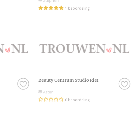
Zutphen
beoordeling van ech
1 beoordeling
is, natuurlijk. Soms
onze website, en dan
beoordeling te schri
Hoe dan ook, je kunt
krijgt met de Schoon
zijn stuk voor stuk 
onvergetelijke dag t
Genieten van de le
Beauty Centrum Studio Riet
Zijn jullie er nog n
Asten
Schoonheidsspeciali
0 beoordeling
probleem. Laat je ee
artikelen op onze web
prachtige foto’s, zod
Schoonheidsspecialis
komen die kriebels v