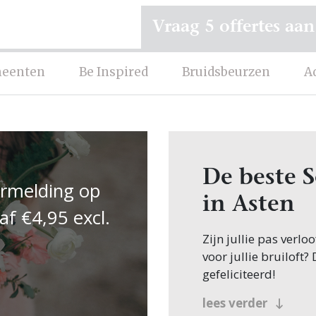
Vraag 5 offertes aan
eenten
Be Inspired
Bruidsbeurzen
A
De beste 
ermelding op
in Asten
af €4,95 excl.
Zijn jullie pas verl
voor jullie bruiloft?
gefeliciteerd!
Veel bruidsparen be
lees verder
Schoonheidsspecialist