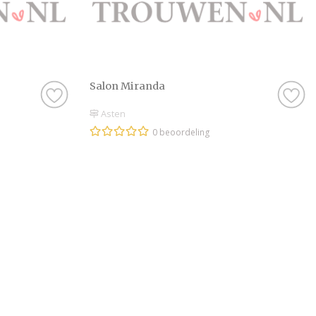
gemaakt om eens te k
Want dat kan natuurl
komen ‘proeven’. Soms
weet je precies wat j
Salon Miranda
bijvoorbeeld wel go
want dat is natuurli
Asten
hebt bij een profess
0 beoordeling
goed, dan zijn er no
dus daar hoef je je 
Kortom: gebruik Tro
Schoonheidsspecialis
bank en scroll door 
alvast weg bij de pr
geweldig jullie brui
Trouwen.nl! Wij wens