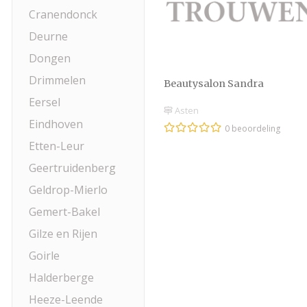
Cranendonck
Deurne
Dongen
Drimmelen
Beautysalon Sandra
Eersel
Asten
Eindhoven
0 beoordeling
Etten-Leur
Geertruidenberg
Geldrop-Mierlo
Gemert-Bakel
Gilze en Rijen
Goirle
Halderberge
Heeze-Leende