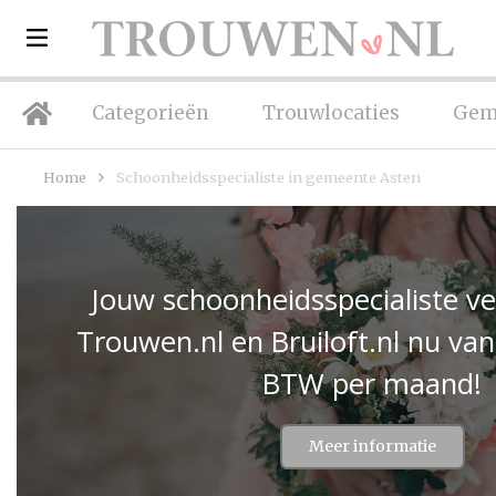
Categorieën
Trouwlocaties
Gem
Home
Schoonheidsspecialiste in gemeente Asten
Jouw schoonheidsspecialiste v
Trouwen.nl en Bruiloft.nl nu van
BTW per maand!
Meer informatie