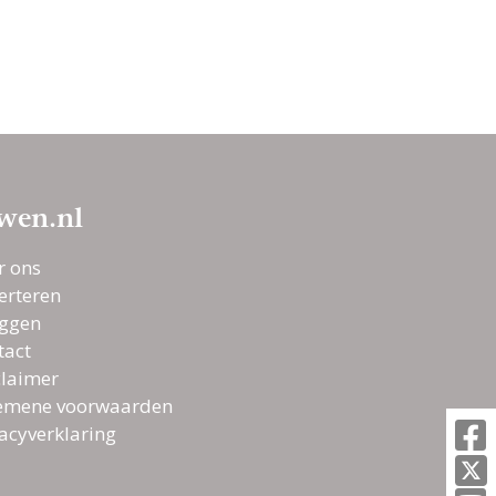
wen.nl
r ons
erteren
oggen
tact
claimer
emene voorwaarden
vacyverklaring