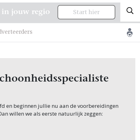
 in jouw regio
Start hier
dverteerders
Schoonheidsspecialiste
oofd en beginnen jullie nu aan de voorbereidingen
 Dan willen we als eerste natuurlijk zeggen:
ginnen hun zoektocht naar
e, en jullie zoeken dit natuurlijk in Asten! Nou,