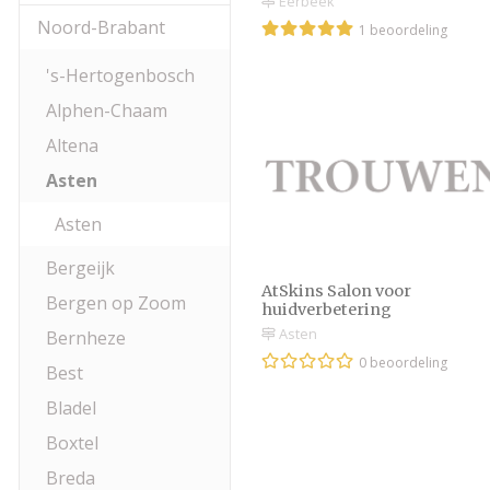
Eerbeek
Noord-Brabant
1 beoordeling
's-Hertogenbosch
Alphen-Chaam
Altena
Asten
Asten
Bergeijk
AtSkins Salon voor
Bergen op Zoom
huidverbetering
Asten
Bernheze
0 beoordeling
Best
Bladel
Boxtel
Breda