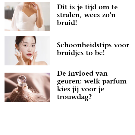
te bruidsparen staan. Indien deze al beoordeeld
Dit is je tijd om te
 vind je namelijk ook nieuwe professionals op
stralen, wees zo'n
 is het misschien wel aan jullie om de eerste
bruid!
jven!
 er zeker van zijn dat je een geweldige ervaring
Schoonheidstips voor
heidsspecialiste in Asten op onze website. Het
bruidjes to be!
professionals die als missie hebben om jullie een
e bezorgen.
ukste Schoonheidsspecialiste in Asten
De invloed van
geuren: welk parfum
iet helemaal aan toe om een
kies jij voor je
ste in Asten te contacteren? Helemaal geen
trouwdag?
rst nog even lekker inspireren door de leuke
site. De artikelen zijn altijd voorzien van
at je echt een beeld krijgt bij de
te en je het helemaal voor je gaat zien! Dan
anzelf en voor je het weet heb je een afspraak