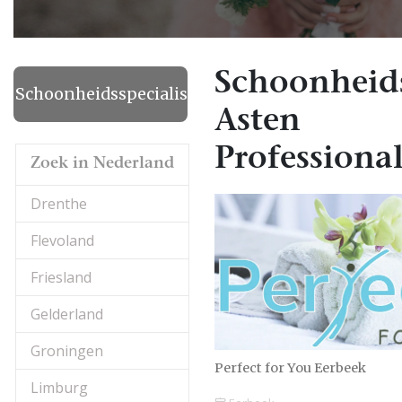
Schoonheids
Schoonheidsspecialiste
Asten
Professional
Zoek in Nederland
Drenthe
Flevoland
Friesland
Gelderland
Groningen
Perfect for You Eerbeek
Limburg