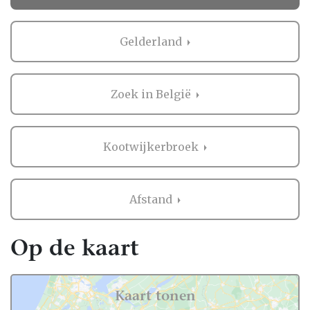
Ervaringen van andere bruidsparen met
Huwelijkscadeau in Kootwijkerbroek
Gelderland
Zaken regelen voor jullie bruiloft is erg
belangrijk. Het is dus niet zo gek dat je
Zoek in België
graag eerst ervaringen van andere
bruidsparen leest over Huwelijkscadeau in
Kootwijkerbroek. Want zij hebben het live
Kootwijkerbroek
ervaren en zijn natuurlijk kritische
beoordelaars!
Afstand
Daarom hebben wij bij elke professional op
onze website een beoordeling van echte
bruidsparen staan. Indien deze al
Op de kaart
beoordeeld is, natuurlijk. Soms vind je
namelijk ook nieuwe professionals op onze
website, en dan is het misschien wel aan
Kaart tonen
jullie om de eerste beoordeling te schrijven!