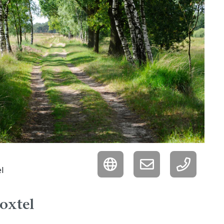
l
oxtel