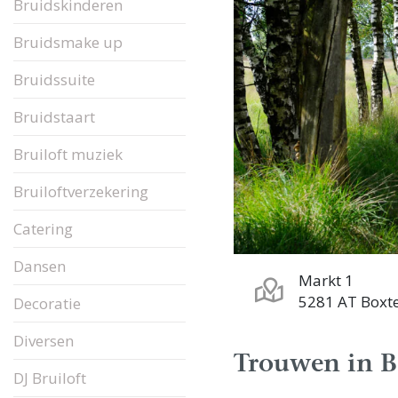
Bruidskinderen
Bruidsmake up
Bruidssuite
Bruidstaart
Bruiloft muziek
Bruiloftverzekering
Catering
Dansen
Markt 1
5281 AT Boxte
Decoratie
Diversen
Trouwen in B
DJ Bruiloft