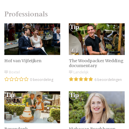
Professionals
Hof van Vijfeijken
The Woodpacker Wedding
documentary
Boxtel
Landelijk
0 beoordeling
6 beoordelingen
Bovendonk
Nieke van Broekhoven