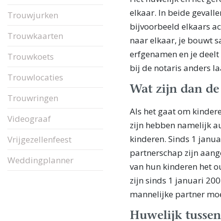
elkaar. In beide gevall
Trouwjurken
bijvoorbeeld elkaars a
Trouwkaarten
naar elkaar, je bouwt s
erfgenamen en je deelt 
Trouwkoets
bij de notaris anders la
Trouwlocaties
Wat zijn dan de
Trouwringen
Als het gaat om kindere
Videograaf
zijn hebben namelijk a
kinderen. Sinds 1 janua
Vrijgezellenfeest
partnerschap zijn aang
Weddingplanner
van hun kinderen het o
zijn sinds 1 januari 20
mannelijke partner moe
Huwelijk tusse