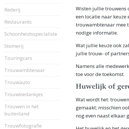
Wisten jullie trouwens 
Rederij
een locatie naar keuze e
Restaurants
trouwambtenaar mee te
nodige informatie.
Schoonheidsspecialiste
Wat jullie keuze ook zal
Stomerij
jullie trouw- of partne
Touringcars
Namens alle medewerk(s
Trouwambtenaar
toe voor de toekomst.
Trouwauto
Huwelijk of ger
Trouwbedankjes
Wat wordt het: trouwen 
Trouwen in het
gemaakt; misschien ook
buitenland
nog even naast elkaar 
Trouwfotografie
Het huwelijk en het ger