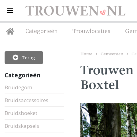
Categorieën
Trouwlocaties
Gem
Home
Gemeenten
Ge
Terug
Trouwen 
Categorieën
Boxtel
Bruidegom
Bruidsaccessoires
Bruidsboeket
Bruidskapsels