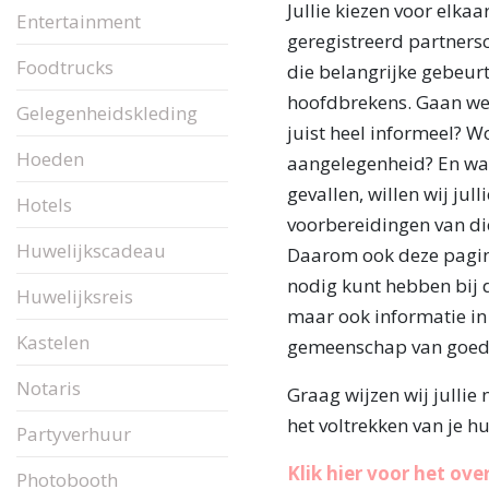
Jullie kiezen voor elkaar
Entertainment
geregistreerd partners
Foodtrucks
die belangrijke gebeurt
hoofdbrekens. Gaan we 
Gelegenheidskleding
juist heel informeel? W
Hoeden
aangelegenheid? En waa
gevallen, willen wij jul
Hotels
voorbereidingen van di
Huwelijkscadeau
Daarom ook deze pagina.
nodig kunt hebben bij d
Huwelijksreis
maar ook informatie in 
Kastelen
gemeenschap van goede
Notaris
Graag wijzen wij jullie 
het voltrekken van je h
Partyverhuur
Klik hier voor het ove
Photobooth