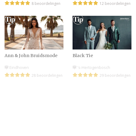
8 beoordelingen
12 beoordelingen
Ann & John Bruidsmode
Black Tie
Eindhoven
's-Hertogenbosch
28 beoordelingen
29 beoordelingen