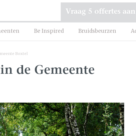
Vraag 5 offertes aan
eenten
Be Inspired
Bruidsbeurzen
A
meente Boxtel
in de Gemeente