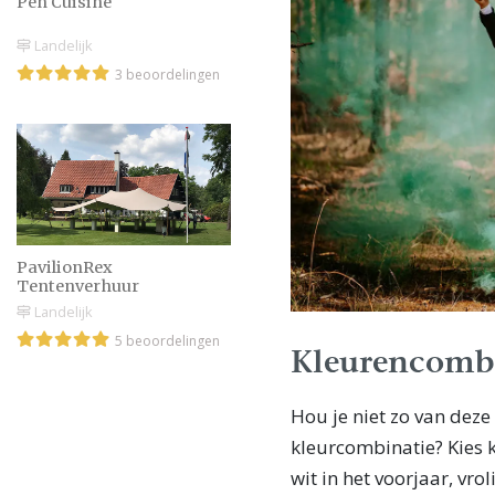
Pen Cuisine
Landelijk
3 beoordelingen
PavilionRex
Tentenverhuur
Landelijk
5 beoordelingen
Kleurencombi
Hou je niet zo van deze
kleurcombinatie? Kies k
wit in het voorjaar, vro