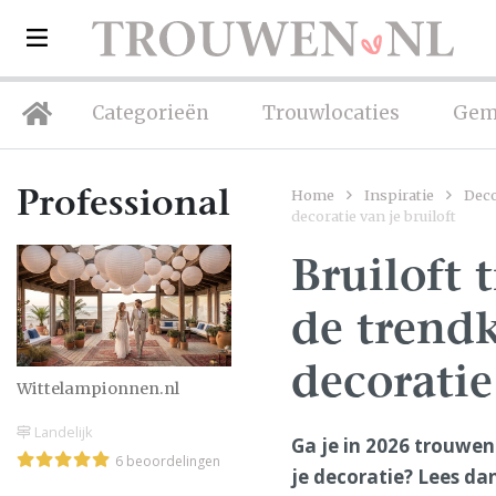
Categorieën
Trouwlocaties
Gem
Home
Inspiratie
Deco
Professionals
decoratie van je bruiloft
Bruiloft 
de trend
decoratie
Wittelampionnen.nl
Landelijk
Ga je in 2026 trouwen
6 beoordelingen
je decoratie? Lees dan