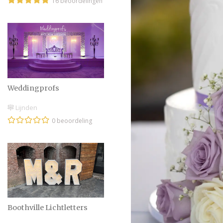
16 beoordelingen
Weddingprofs
Lijnden
0 beoordeling
Boothville Lichtletters