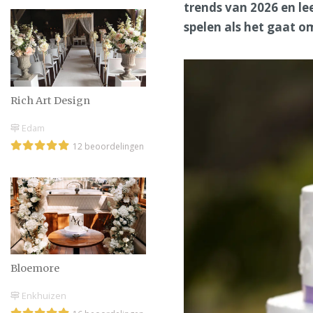
trends van 2026 en le
spelen als het gaat o
Rich Art Design
Edam
12 beoordelingen
Bloemore
Enkhuizen