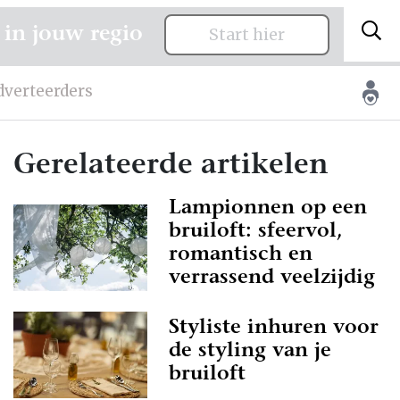
 in jouw regio
Start hier
dverteerders
Gerelateerde artikelen
Lampionnen op een
bruiloft: sfeervol,
romantisch en
verrassend veelzijdig
Styliste inhuren voor
de styling van je
bruiloft