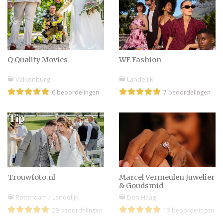
Q Quality Movies
WE Fashion
Valkenburg
Landelijk
6 beoordelingen
7 beoordelingen
Trouwfoto.nl
Marcel Vermeulen Juwelier
& Goudsmid
Rotterdam / Landelijk
Den Haag
29 beoordelingen
13 beoordelingen